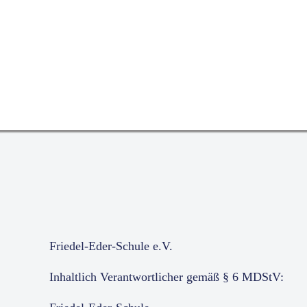
Schule
Search
Pädagogik
NAVIGATION
ÜBERSPRINGEN
SVE
Schulleben
Friedel-Eder-Schule e.V.
Inhaltlich Verantwortlicher gemäß § 6 MDStV: