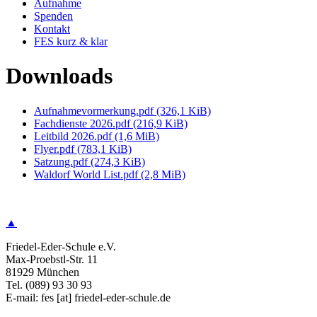
Aufnahme
Spenden
Kontakt
FES kurz & klar
Downloads
Aufnahmevormerkung.pdf
(326,1 KiB)
Fachdienste 2026.pdf
(216,9 KiB)
Leitbild 2026.pdf
(1,6 MiB)
Flyer.pdf
(783,1 KiB)
Satzung.pdf
(274,3 KiB)
Waldorf World List.pdf
(2,8 MiB)
▲
Friedel-Eder-Schule e.V.
Max-Proebstl-Str. 11
81929 München
Tel. (089) 93 30 93
E-mail: fes [at] friedel-eder-schule.de